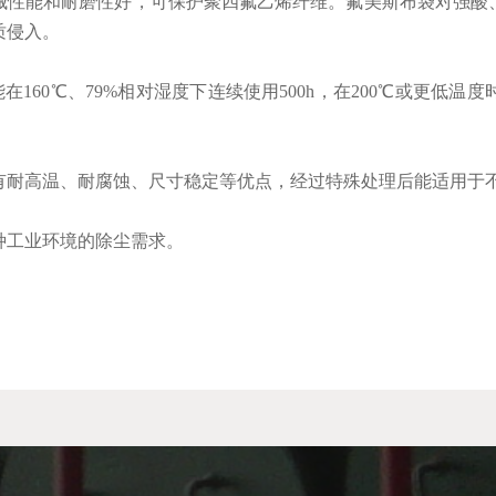
械性能和耐磨性好，可保护聚四氟乙烯纤维。氟美斯布袋对强酸
质侵入。
在160℃、79%相对湿度下连续使用500h，在200℃或更低
有耐高温、耐腐蚀、尺寸稳定等优点，经过特殊处理后能适用于
种工业环境的除尘需求。